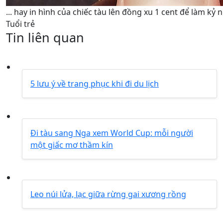
... hay in hình của chiếc tàu lên đồng xu 1 cent để làm kỷ 
Tuổi trẻ
Tin liên quan
5 lưu ý về trang phục khi đi du lịch
Đi tàu sang Nga xem World Cup: mỗi người
một giấc mơ thầm kín
Leo núi lửa, lạc giữa rừng gai xương rồng