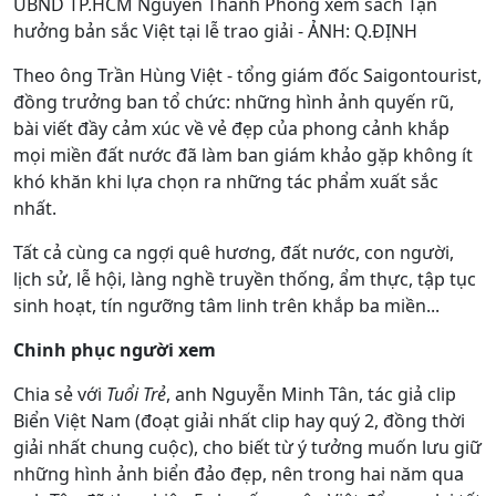
UBND TP.HCM Nguyễn Thành Phong xem sách Tận
hưởng bản sắc Việt tại lễ trao giải - ẢNH: Q.ĐỊNH
Theo ông Trần Hùng Việt - tổng giám đốc Saigontourist,
đồng trưởng ban tổ chức: những hình ảnh quyến rũ,
bài viết đầy cảm xúc về vẻ đẹp của phong cảnh khắp
mọi miền đất nước đã làm ban giám khảo gặp không ít
khó khăn khi lựa chọn ra những tác phẩm xuất sắc
nhất.
Tất cả cùng ca ngợi quê hương, đất nước, con người,
lịch sử, lễ hội, làng nghề truyền thống, ẩm thực, tập tục
sinh hoạt, tín ngưỡng tâm linh trên khắp ba miền...
Chinh phục người xem
Chia sẻ với
Tuổi Trẻ
, anh Nguyễn Minh Tân, tác giả clip
Biển Việt Nam (đoạt giải nhất clip hay quý 2, đồng thời
giải nhất chung cuộc), cho biết từ ý tưởng muốn lưu giữ
những hình ảnh biển đảo đẹp, nên trong hai năm qua