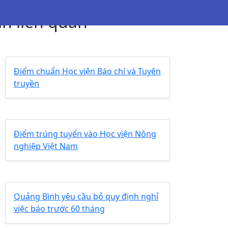
in liên quan
Điểm chuẩn Học viện Báo chí và Tuyên
truyền
Điểm trúng tuyển vào Học viện Nông
nghiệp Việt Nam
Quảng Bình yêu cầu bỏ quy định nghỉ
việc báo trước 60 tháng