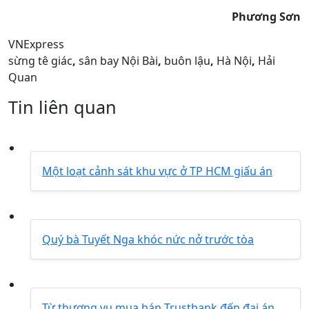
Phương Sơn
VNExpress
sừng tê giác
,
sân bay Nội Bài
,
buôn lậu
,
Hà Nội
,
Hải
Quan
Tin liên quan
Một loạt cảnh sát khu vực ở TP HCM giấu án
Quý bà Tuyết Nga khóc nức nở trước tòa
Từ thương vụ mua bán Trustbank đến đại án