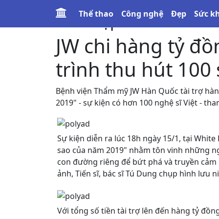
Thể thao
Công nghệ
Đẹp
Sức k
Làm đẹp
JW chi hàng tỷ đ
trình thu hút 100 
Bệnh viện Thẩm mỹ JW Hàn Quốc tài trợ hàn
2019" - sự kiện có hơn 100 nghệ sĩ Việt - th
Sự kiện diễn ra lúc 18h ngày 15/1, tại Whi
sao của năm 2019" nhằm tôn vinh những ngh
con đường riêng để bứt phá và truyền cảm 
ảnh, Tiến sĩ, bác sĩ Tú Dung chụp hình lưu
Với tổng số tiền tài trợ lên đến hàng tỷ đồn