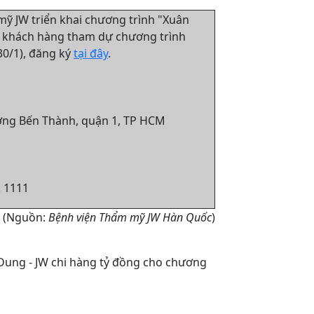
ỹ JW triển khai chương trình "Xuân
ho khách hàng tham dự chương trình
30/1), đăng ký
tại đây
.
phường Bến Thành, quận 1, TP HCM
. 1111
(Nguồn:
Bệnh viện Thẩm mỹ JW Hàn Quốc
)
 Dung - JW chi hàng tỷ đồng cho chương