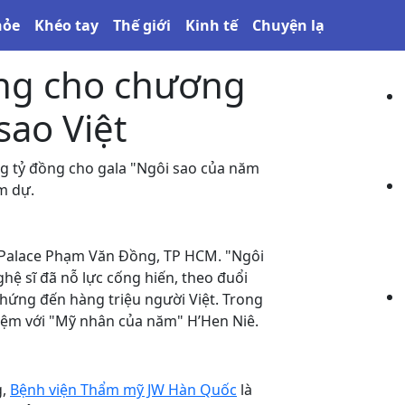
hỏe
Khéo tay
Thế giới
Kinh tế
Chuyện lạ
T
ồng cho chương
sao Việt
g tỷ đồng cho gala "Ngôi sao của năm
am dự.
te Palace Phạm Văn Đồng, TP HCM. "Ngôi
ệ sĩ đã nỗ lực cống hiến, theo đuổi
hứng đến hàng triệu người Việt. Trong
 niệm với "Mỹ nhân của năm" H’Hen Niê.
g,
Bệnh viện Thẩm mỹ JW Hàn Quốc
là