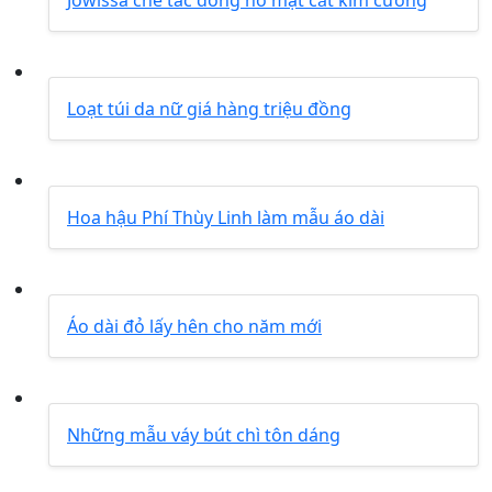
Jowissa chế tác đồng hồ mặt cắt kim cương
Loạt túi da nữ giá hàng triệu đồng
Hoa hậu Phí Thùy Linh làm mẫu áo dài
Áo dài đỏ lấy hên cho năm mới
Những mẫu váy bút chì tôn dáng