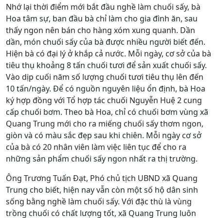
Nhớ lại thời điểm mới bắt đầu nghề làm chuối sấy, bà
Hoa tâm sự, ban đầu bà chỉ làm cho gia đình ăn, sau
thấy ngon nên bán cho hàng xóm xung quanh. Dần
dần, món chuối sấy của bà được nhiều người biết đến.
Hiện bà có đại lý ở khắp cả nước. Mỗi ngày, cơ sở của bà
tiêu thụ khoảng 8 tấn chuối tươi để sản xuất chuối sấy.
Vào dịp cuối năm số lượng chuối tươi tiêu thụ lên đến
10 tấn/ngày. Để có nguồn nguyên liệu ổn định, bà Hoa
ký hợp đồng với Tổ hợp tác chuối Nguyễn Huệ 2 cung
cấp chuối bơm. Theo bà Hoa, chỉ có chuối bơm vùng xã
Quang Trung mới cho ra miếng chuối sấy thơm ngon,
giòn và có màu sắc đẹp sau khi chiên. Mỗi ngày cơ sở
của bà có 20 nhân viên làm việc liên tục để cho ra
những sản phẩm chuối sấy ngon nhất ra thị trường.
Ông Trương Tuấn Đạt, Phó chủ tịch UBND xã Quang
Trung cho biết, hiện nay vẫn còn một số hộ dân sinh
sống bằng nghề làm chuối sấy. Với đặc thù là vùng
trồng chuối có chất lượng tốt, xã Quang Trung luôn