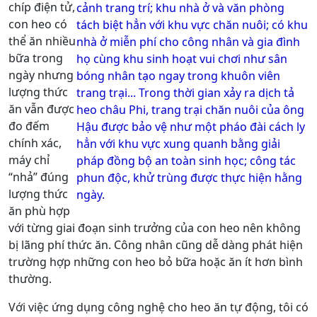
chíp điện tử,
cảnh trang trí; khu nhà ở và văn phòng
con heo có
tách biệt hẳn với khu vực chăn nuôi; có khu
thể ăn nhiều
nhà ở miễn phí cho công nhân và gia đình
bữa trong
họ cùng khu sinh hoạt vui chơi như sân
ngày nhưng
bóng nhân tạo ngay trong khuôn viên
lượng thức
trang trại... Trong thời gian xảy ra dịch tả
ăn vẫn được
heo châu Phi, trang trại chăn nuôi của ông
đo đếm
Hậu được bảo vệ như một pháo đài cách ly
chính xác,
hẳn với khu vực xung quanh bằng giải
máy chỉ
pháp đồng bộ an toàn sinh học; công tác
“nhả” đúng
phun độc, khử trùng được thực hiện hằng
lượng thức
ngày.
ăn phù hợp
với từng giai đoạn sinh trưởng của con heo nên không
bị lãng phí thức ăn. Công nhân cũng dễ dàng phát hiện
trường hợp những con heo bỏ bữa hoặc ăn ít hơn bình
thường.
Với việc ứng dụng công nghệ cho heo ăn tự động, tôi có