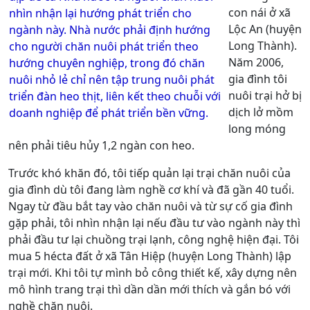
con nái ở xã
nhìn nhận lại hướng phát triển cho
Lộc An (huyện
ngành này. Nhà nước phải định hướng
Long Thành).
cho người chăn nuôi phát triển theo
Năm 2006,
hướng chuyên nghiệp, trong đó chăn
gia đình tôi
nuôi nhỏ lẻ chỉ nên tập trung nuôi phát
nuôi trại hở bị
triển đàn heo thịt, liên kết theo chuỗi với
dịch lở mồm
doanh nghiệp để phát triển bền vững.
long móng
nên phải tiêu hủy 1,2 ngàn con heo.
Trước khó khăn đó, tôi tiếp quản lại trại chăn nuôi của
gia đình dù tôi đang làm nghề cơ khí và đã gần 40 tuổi.
Ngay từ đầu bắt tay vào chăn nuôi và từ sự cố gia đình
gặp phải, tôi nhìn nhận lại nếu đầu tư vào ngành này thì
phải đầu tư lại chuồng trại lạnh, công nghệ hiện đại. Tôi
mua 5 hécta đất ở xã Tân Hiệp (huyện Long Thành) lập
trại mới. Khi tôi tự mình bỏ công thiết kế, xây dựng nên
mô hình trang trại thì dần dần mới thích và gắn bó với
nghề chăn nuôi.