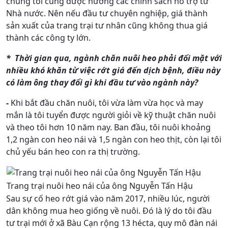
chúng tôi cũng được hưởng các chính sách hỗ trợ từ
Nhà nước. Nên nếu đầu tư chuyên nghiệp, giá thành
sản xuất của trang trại tư nhân cũng không thua giá
thành các công ty lớn.
* Thời gian qua, ngành chăn nuôi heo phải đối mặt với
nhiều khó khăn từ việc rớt giá đến dịch bệnh, điều này
có làm ông thay đổi gì khi đầu tư vào ngành này?
-
Khi bắt đầu chăn nuôi, tôi vừa làm vừa học và may
mắn là tôi tuyển được người giỏi về kỹ thuật chăn nuôi
và theo tôi hơn 10 năm nay. Ban đầu, tôi nuôi khoảng
1,2 ngàn con heo nái và 1,5 ngàn con heo thịt, còn lại tôi
chủ yếu bán heo con ra thị trường.
Trang trại nuôi heo nái của ông Nguyễn Tấn Hậu
Sau sự cố heo rớt giá vào năm 2017, nhiều lúc, người
dân không mua heo giống về nuôi. Đó là lý do tôi đầu
tư trại mới ở xã Bàu Cạn rộng 13 hécta, quy mô đàn nái