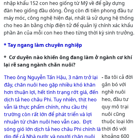
nhập khẩu 152 con heo giống từ Mỹ về để gầy dựng
đàn heo giống đầu dòng. Ông còn đi tiên phong đầu tư
máy móc, công nghệ hiện đại, nhất là sử dụng hệ thống
cho heo ăn bằng chíp điện tử để quản lý chính xác khẩu
phần ăn của mỗi con heo theo từng thời kỳ sinh trưởng.
* Tay ngang làm chuyên nghiệp
* Cơ duyên nào khiến ông đang làm ở ngành cơ khí
lại rẽ sang ngành chăn nuôi?
-
Ba tôi cả đời
Theo ông Nguyễn Tấn Hậu, 3 năm trở lại
gắn bó với
đây, chăn nuôi heo gặp nhiều khó khăn
nghề nuôi
hơn thuận lợi, hết tình trạng rớt giá, đến
heo, đầu tư
dịch tả heo châu Phi. Tuy nhiên, thịt heo
quy mô trại
vẫn là thực phẩm chính, nhu cầu thị
nuôi cũng
trường còn rất lớn để phát triển và lợi
thuộc loại lớn
nhuận từ chăn nuôi heo vẫn cao. Đợt
thời đó với
sóng gió lớn dịch tả heo châu Phi chính là
khoảng 600
dịp để cả Nhà nước và người chăn nuôi