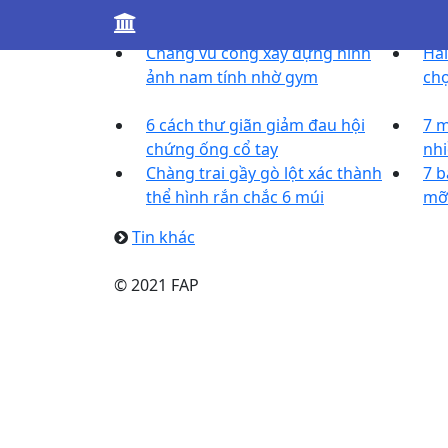
Tin khác
Chàng vũ công xây dựng hình
Hai
ảnh nam tính nhờ gym
chọ
6 cách thư giãn giảm đau hội
7 m
chứng ống cổ tay
nhi
Chàng trai gầy gò lột xác thành
7 b
thể hình rắn chắc 6 múi
mỡ
Tin khác
© 2021 FAP