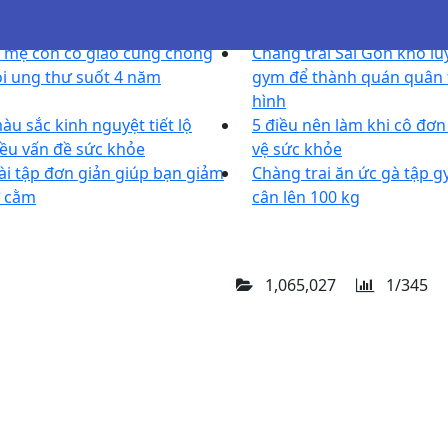
 mẹ con cô giáo cùng chống
Chàng trai Sài Gòn khổ lu
i ung thư suốt 4 năm
gym để thành quán quân 
hình
àu sắc kinh nguyệt tiết lộ
5 điều nên làm khi cô đơn
ều vấn đề sức khỏe
vệ sức khỏe
ài tập đơn giản giúp bạn giảm
Chàng trai ăn ức gà tập 
 cằm
cân lên 100 kg
1,065,027
1/345