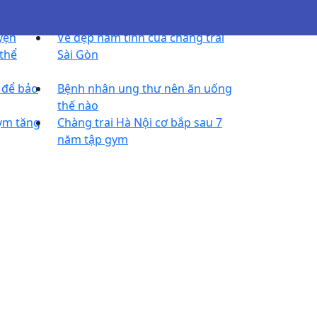
yện
Vẻ đẹp nam tính của chàng trai
thể
Sài Gòn
 để bảo
Bệnh nhân ung thư nên ăn uống
thế nào
gym tăng
Chàng trai Hà Nội cơ bắp sau 7
năm tập gym