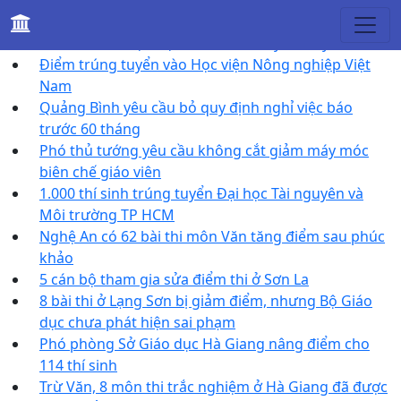
Tin khác
Điểm chuẩn Học viện Báo chí và Tuyên truyền
Điểm trúng tuyển vào Học viện Nông nghiệp Việt
Nam
Quảng Bình yêu cầu bỏ quy định nghỉ việc báo
trước 60 tháng
Phó thủ tướng yêu cầu không cắt giảm máy móc
biên chế giáo viên
1.000 thí sinh trúng tuyển Đại học Tài nguyên và
Môi trường TP HCM
Nghệ An có 62 bài thi môn Văn tăng điểm sau phúc
khảo
5 cán bộ tham gia sửa điểm thi ở Sơn La
8 bài thi ở Lạng Sơn bị giảm điểm, nhưng Bộ Giáo
dục chưa phát hiện sai phạm
Phó phòng Sở Giáo dục Hà Giang nâng điểm cho
114 thí sinh
Trừ Văn, 8 môn thi trắc nghiệm ở Hà Giang đã được