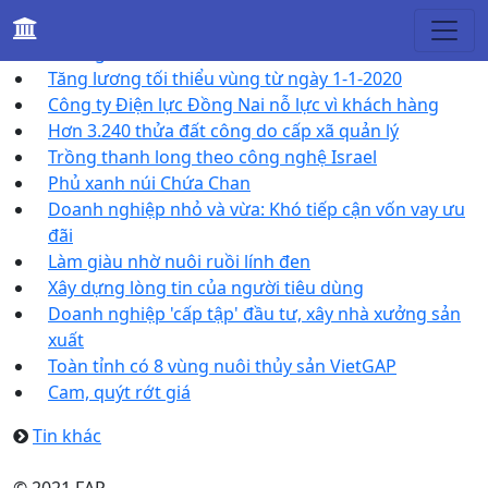
Tin khác
Những điểm đến của Vĩnh Cửu
Tăng lương tối thiểu vùng từ ngày 1-1-2020
Công ty Điện lực Đồng Nai nỗ lực vì khách hàng
Hơn 3.240 thửa đất công do cấp xã quản lý
Trồng thanh long theo công nghệ Israel
Phủ xanh núi Chứa Chan
Doanh nghiệp nhỏ và vừa: Khó tiếp cận vốn vay ưu
đãi
Làm giàu nhờ nuôi ruồi lính đen
Xây dựng lòng tin của người tiêu dùng
Doanh nghiệp 'cấp tập' đầu tư, xây nhà xưởng sản
xuất
Toàn tỉnh có 8 vùng nuôi thủy sản VietGAP
Cam, quýt rớt giá
Tin khác