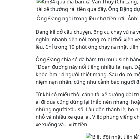
Ông Đặng ngồi trong lều chờ tiền rơi.
Ảnh:
Đang kể dở câu chuyện, ông cụ chạy vù ra v
nghìn, nhanh đến nỗi cọng cỏ bị thổi xiên vẹ
lều. Chỉ trong 10 phút ông chạy ra nhặt tiền 
Ông Đặng chia sẻ đã bám trụ mưu sinh bằng
"Đoạn đường này nổi tiếng nhiều tai nạn. Đ
khốc làm 14 người thiệt mạng. Sau đó có m
niệm nạn nhân, cũng như cảnh báo người đi 
Từ khi có miếu thờ, cánh tài xế đường dài t
ai đi qua cũng dừng lại thắp nén nhang, hoặ
những người xấu số. Lâu dần thành lệ, họ h
nhỏ và nhiều xe qua lại. Việc phúng viếng 
xe xuống và... vứt tiền.