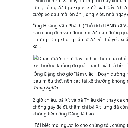
"Nhìn tiền rơi vãi đầy đường tôi thấy xót l
cũng có người bị xe quẹt xước xát đấy. Nhưng
cướp xe đâu mà lên án", ôn
g Việt, nhà ngay 
Ông Hoàng Văn Phách (Chủ tịch UBND xã Vân
nào cũng đến vận động người dân đừng quá 
nhưng cũng không cấm được vì chủ yếu xuất
xe".
Ông Đặng chờ giờ "làm việc". Đoạn đường nơ
sau miếu thờ, nên các tài xế thường không đ
Trọng Nghĩa.
2 giờ chiều, bà Xít và bà Thiệu đến thay ca c
chống gậy để đi, thậm chí bà Xít lưng đã c
không kém ông Đặng là bao.
"Tôi biết mọi người lo cho chúng tôi, chúng 