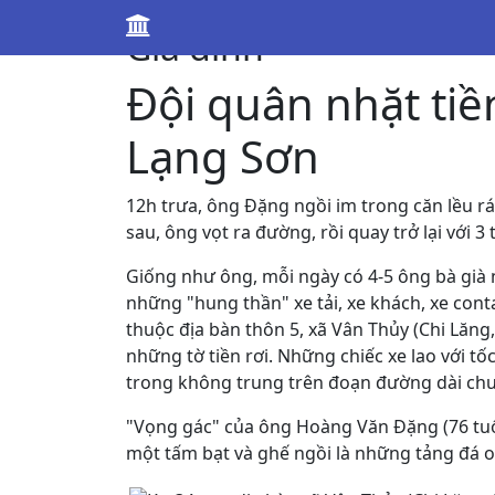
Gia đình
Đội quân nhặt tiền
Lạng Sơn
12h trưa, ông Đặng ngồi im trong căn lều r
sau, ông vọt ra đường, rồi quay trở lại với 3 t
Giống như ông, mỗi ngày có 4-5 ông bà già 
những "hung thần" xe tải, xe khách, xe cont
thuộc địa bàn thôn 5, xã Vân Thủy (Chi Lăng,
những tờ tiền rơi. Những chiếc xe lao với tố
trong không trung trên đoạn đường dài ch
"Vọng gác" của ông Hoàng Văn Đặng (76 tu
một tấm bạt và ghế ngồi là những tảng đá on