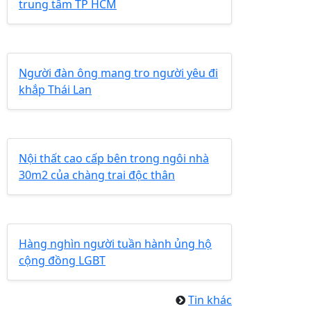
trung tâm TP HCM
Người đàn ông mang tro người yêu đi
khắp Thái Lan
Nội thất cao cấp bên trong ngôi nhà
30m2 của chàng trai độc thân
Hàng nghìn người tuần hành ủng hộ
cộng đồng LGBT
Tin khác