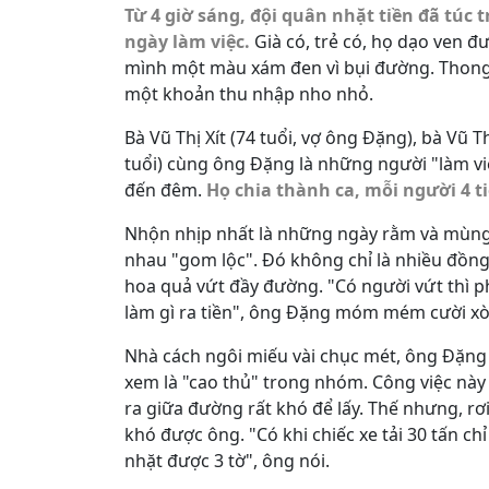
Từ 4 giờ sáng, đội quân nhặt tiền đã túc
ngày làm việc.
Già có, trẻ có, họ dạo ven đ
mình một màu xám đen vì bụi đường. Thong 
một khoản thu nhập nho nhỏ.
Bà Vũ Thị Xít (74 tuổi, vợ ông Đặng), bà Vũ T
tuổi) cùng ông Đặng là những người "làm vi
đến đêm.
Họ chia thành ca, mỗi người 4 t
Nhộn nhịp nhất là những ngày rằm và mùng 
nhau "gom lộc".
Đó không chỉ là nhiều đồng 
hoa quả vứt đầy đường.
"Có người vứt thì ph
làm gì ra tiền", ông Đặng móm mém cười xò
Nhà cách ngôi miếu vài chục mét, ông Đặng
xem là "cao thủ" trong nhóm.
Công việc này 
ra giữa đường rất khó để lấy. Thế nhưng, r
khó được ông. "Có khi chiếc xe tải 30 tấn chỉ
nhặt được 3 tờ", ông nói.