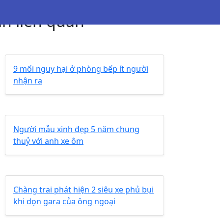
in liên quan
9 mối nguy hại ở phòng bếp ít người
nhận ra
Người mẫu xinh đẹp 5 năm chung
thuỷ với anh xe ôm
Chàng trai phát hiện 2 siêu xe phủ bụi
khi dọn gara của ông ngoại