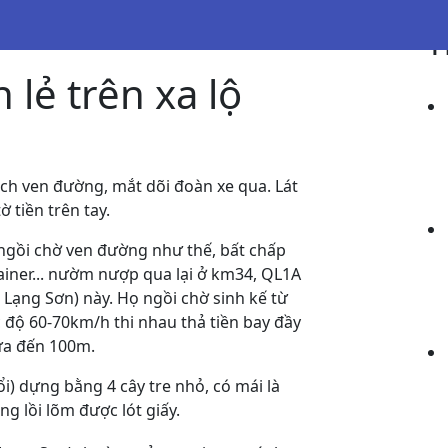
T
 lẻ trên xa lộ
ách ven đường, mắt dõi đoàn xe qua. Lát
ờ tiền trên tay.
ngồi chờ ven đường như thế, bất chấp
ainer... nườm nượp qua lại ở
km34, QL1A
 Lạng Sơn) này. Họ ngồi chờ sinh kế từ
c độ 60-70km/h thi nhau thả tiền bay đầy
ưa đến 100m.
ổi)
dựng bằng 4 cây tre nhỏ, có mái là
g lồi lõm được lót giấy.