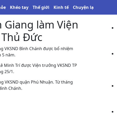
hỏe
Khéo tay
Thế giới
Kinh tế
Chuyện lạ
T
 Giang làm Viện
 Thủ Đức
ởng VKSND Bình Chánh được bổ nhiệm
n 5 năm.
Lê Minh Trí được Viện trưởng VKSND TP
g 25/1.
ởng VKSND quận Phú Nhuận. Từ tháng
Bình Chánh.