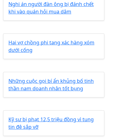
Nghi án người đàn ông bị đánh chết
khi vào quán hỏi mua dâm
Hai vợ chồng phi tang xác hàng xóm
dưới cống
Những cuộc gọi bí ẩn khủng bố tinh
thần nam doanh nhân tốt bụng
Kỹ sư bị phạt 12,5 triệu đồng vì tung
tin đê sắp vỡ