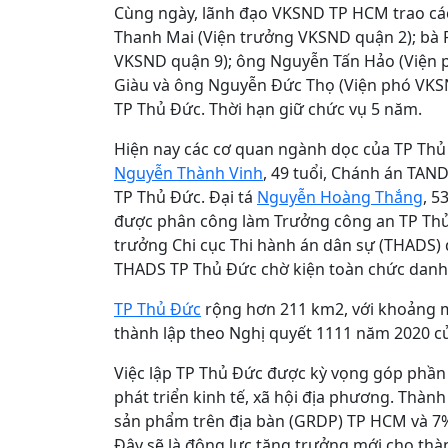
Cùng ngày, lãnh đạo VKSND TP HCM trao cá
Thanh Mai (Viện trưởng VKSND quận 2); bà
VKSND quận 9); ông Nguyễn Tấn Hảo (Viện 
Giàu và ông Nguyễn Đức Thọ (Viện phó VK
TP Thủ Đức. Thời hạn giữ chức vụ 5 năm.
Hiện nay các cơ quan ngành dọc của TP Thủ
Nguyễn Thành Vinh
, 49 tuổi, Chánh án TA
TP Thủ Đức. Đại tá
Nguyễn Hoàng Thắng
, 5
được phân công làm Trưởng công an TP Thủ 
trưởng Chi cục Thi hành án dân sự (THADS) 
THADS TP Thủ Đức chờ kiện toàn chức danh 
TP Thủ Đức
rộng hơn 211 km2, với khoảng m
thành lập theo Nghị quyết 1111 năm 2020 c
Việc lập TP Thủ Đức được kỳ vọng góp phần
phát triển kinh tế, xã hội địa phương. Thà
sản phẩm trên địa bàn (GRDP) TP HCM và 7%
Đây sẽ là động lực tăng trưởng mới cho thà