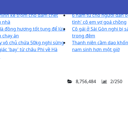
hình kẻ trộm chó đâm chết
6 năm tù cho người đàn ô
ủ nhà
tình' cô em vợ goá chồng
là đồng hương tốt tụng để lừa
Cô gái ở Sài Gòn nghi bị s
n chạy án
trong đêm
y vô chủ chứa 50kg nghi sừng
Thanh niên cầm dao khốn
giác 'bay' từ châu Phi về Hà
nam sinh hơn một giờ
i
8,756,484
2/250