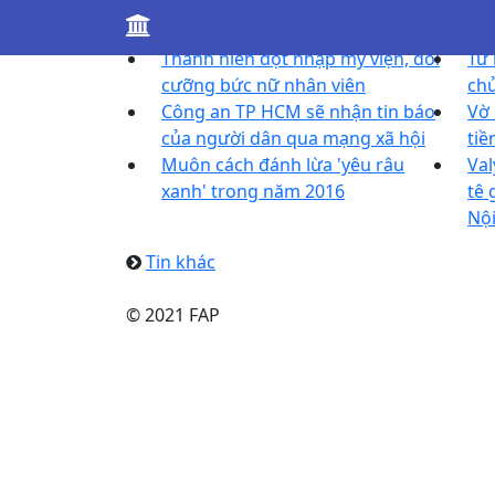
Tin khác
Thanh niên đột nhập mỹ viện, đòi
Tử 
cưỡng bức nữ nhân viên
ch
Công an TP HCM sẽ nhận tin báo
Vờ 
của người dân qua mạng xã hội
tiề
Muôn cách đánh lừa 'yêu râu
Val
xanh' trong năm 2016
tê 
Nộ
Tin khác
© 2021 FAP