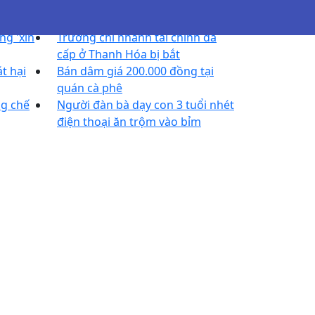
ng 'xin
Trưởng chi nhánh tài chính đa
cấp ở Thanh Hóa bị bắt
át hại
Bán dâm giá 200.000 đồng tại
quán cà phê
g chế
Người đàn bà dạy con 3 tuổi nhét
điện thoại ăn trộm vào bỉm