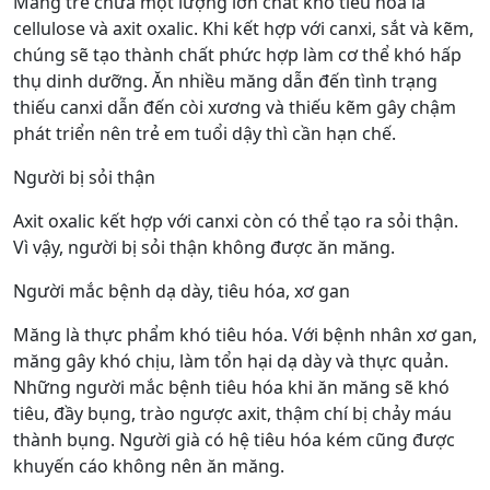
Măng tre chứa một lượng lớn chất khó tiêu hóa là
cellulose và axit oxalic. Khi kết hợp với canxi, sắt và kẽm,
chúng sẽ tạo thành chất phức hợp làm cơ thể khó hấp
thụ dinh dưỡng. Ăn nhiều măng dẫn đến tình trạng
thiếu canxi dẫn đến còi xương và thiếu kẽm gây chậm
phát triển nên trẻ em tuổi dậy thì cần hạn chế.
Người bị sỏi thận
Axit oxalic kết hợp với canxi còn có thể tạo ra sỏi thận.
Vì vậy, người bị sỏi thận không được ăn măng.
Người mắc bệnh dạ dày, tiêu hóa, xơ gan
Măng là thực phẩm khó tiêu hóa. Với bệnh nhân xơ gan,
măng gây khó chịu, làm tổn hại dạ dày và thực quản.
Những người mắc bệnh tiêu hóa khi ăn măng sẽ khó
tiêu, đầy bụng, trào ngược axit, thậm chí bị chảy máu
thành bụng. Người già có hệ tiêu hóa kém cũng được
khuyến cáo không nên ăn măng.