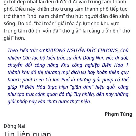
gì tốt đẹp nhất lại đều được đưa vào trung tâm thành
phố. Điều này khiến cho trung tâm thành phố tiếp tục
trở thành “thỏi nam châm” thu hút người dân đến sinh
sống. Do đó, “bài toán” giải tỏa áp lực cho khu vực
trung tâm đô thị vốn đã “khó giải” lại càng trở nên “khó
giải” hơn.
Theo kiến trúc sư
KHƯƠNG NGUYỄN ĐỨC CHƯƠNG
, Chủ
nhiệm Câu lạc bộ kiến trúc sư tỉnh Đồng Nai, việc di dời,
chuyển đổi công năng Khu công nghiệp Biên Hòa 1
thành khu đô thị thương mại dịch vụ hay hoàn thiện quy
hoạch phát triển Cù lao Phố là những giải pháp có thể
giúp TP.Biên Hòa thực hiện “giãn dân” hiệu quả, cũng
như tạo trục cảnh quan đô thị. Tuy nhiên, đến nay những
giải pháp này vẫn chưa được thực hiện.
Phạm Tùng
Đồng Nai
Tin liên quan