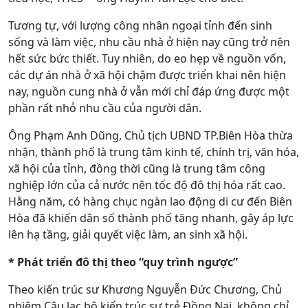
Tương tự, với lượng công nhân ngoại tỉnh đến sinh
sống và làm việc, nhu cầu nhà ở hiện nay cũng trở nên
hết sức bức thiết. Tuy nhiên, do eo hẹp về nguồn vốn,
các dự án nhà ở xã hội chậm được triển khai nên hiện
nay, nguồn cung nhà ở vẫn mới chỉ đáp ứng được một
phần rất nhỏ nhu cầu của người dân.
Ông Phạm Anh Dũng, Chủ tịch UBND TP.Biên Hòa thừa
nhận, thành phố là trung tâm kinh tế, chính trị, văn hóa,
xã hội của tỉnh, đồng thời cũng là trung tâm công
nghiệp lớn của cả nước nên tốc độ đô thị hóa rất cao.
Hằng năm, có hàng chục ngàn lao động di cư đến Biên
Hòa đã khiến dân số thành phố tăng nhanh, gây áp lực
lên hạ tầng, giải quyết việc làm, an sinh xã hội.
* Phát triển đô thị theo “quy trình ngược”
Theo kiến trúc sư Khương Nguyễn Đức Chương, Chủ
nhiệm Câu lạc bộ kiến trúc sư trẻ Đồng Nai, không chỉ