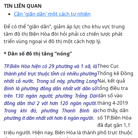
TIN LIÊN QUAN
Cần 'giãn dân' một cách tự nhiên
Để có thể “giãn dân”, giảm áp lực cho khu vực trung
tâm đô thị Biên Hòa đòi hỏi phải có chiến lược phát
triển vùng ngoại vi đô thị một cách hợp lý.
* Dân số đô thị tăng “nóng”
Theo Cục
TP.Biên Hòa hiện có 29 phường và 1 xã, là
Thống kê Đồng
thành phố trực thuộc tỉnh có nhiều phường
Nai, kết quả
nhất cả nước. Trong số này, phường Long
tổng điều tra
Bình là phường đông dân nhất với dân số
dân số vào
trên 130 ngàn người; phường Trảng Dài
tháng 4-2019
đông dân thứ 2 với hơn 120 ngàn người.
cho thấy, dân
Trong khi đó, phường Thanh Bình là
số TP.Biên Hòa
phường ít dân nhất với hơn 6 ngàn người.
đã đạt gần 1,1
triệu người. Hiện nay, Biên Hòa là thành phố trực thuộc