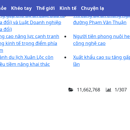
hỏe
Khéo tay
Thế giới
Kinh tế
Chuyện lạ
g góp cho dự án Luật Đầu tư
Thi công dự án chống ngậ
a đổi) và Luật Doanh nghiệp
đường Phạm Văn Thuận
a đổi)
g cao năng lực cạnh tranh
Người tiên phong nuôi he
g kinh tế trọng điểm phía
công nghệ cao
m
nh du lịch Xuân Lộc còn
Xuất khẩu cao su tăng gấp
ều tiềm năng khai thác
lần
11,662,768
1/307