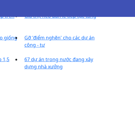
p trên
Giá thịt heo bán lẻ tiếp tục tăng
o giống
Gỡ 'điểm nghẽn' cho các dự án
công - tư
 1,5
67 dự án trong nước đang xây
dựng nhà xưởng