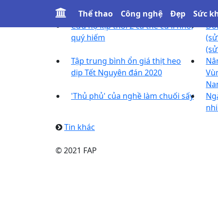
Tin khác
Thể thao
Công nghệ
Đẹp
Sức k
Cứu hộ kịp thời 2 cá thể cu li nhỏ,
Đón
quý hiếm
(sử
(sử
Tập trung bình ổn giá thịt heo
Nân
dịp Tết Nguyên đán 2020
Vùn
Na
'Thủ phủ' của nghề làm chuối sấy
Ngà
nhi
Tin khác
© 2021 FAP